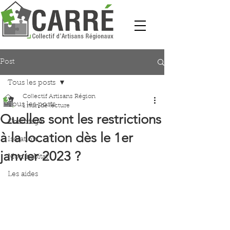
Post
Tous les posts
Collectif Artisans Région
Tous les posts
1 min de lecture
Quelles sont les restrictions
Chauffage
à la location dès le 1er
Isolation
janvier 2023 ?
Mon habitat
Les aides