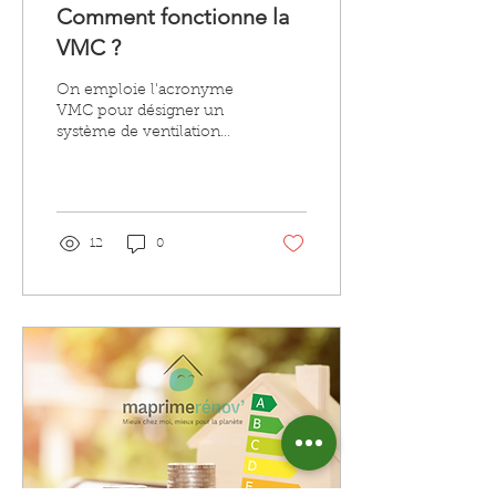
Comment fonctionne la
VMC ?
On emploie l'acronyme
VMC pour désigner un
système de ventilation
mécanique contrôlée.
Dans le bâtiment, ce type
de système correspond
à...
12
0