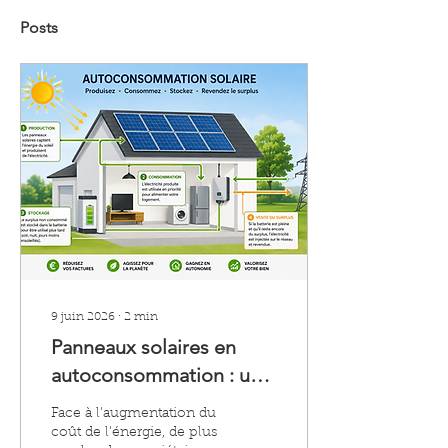
Posts
9 juin 2026
∙
2
min
Panneaux solaires en
autoconsommation : une
solution durable pour
Face à l'augmentation du
réduire vos factures
coût de l'énergie, de plus