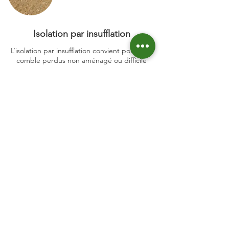
Isolation par insufflation
L’isolation par insufflation convient pour tout
comble perdus non aménagé ou difficile
d’accès. La mise en œuvre par soufflage
mécanique devra respecter les avis
techniques ou document technique
d’application des produits mis en œuvre.
Isolants
Finition
Isolant en vrac
Membrane pare-vapeur