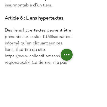
insurmontable d'un tiers.
Article 6 : Liens hypertextes
Des liens hypertextes peuvent êtr
e
présents sur le site. L’Utilisateur est
informé qu’en cliquant sur ces
liens, il sortira du site
https://www.collectif-artisans-
regionaux.fr/.
Ce dernier n’a pas
de contrôle sur les pages web sur
lesquelles aboutissent ces liens et
ne saurait, en aucun cas, être
responsable de leur contenu.
Article 7 : Cookies