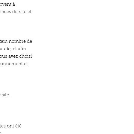
ervent à
nces du site et
rtain nombre de
aude, et afin
vous avez choisi
ctionnement et
site.
ies ont été
z