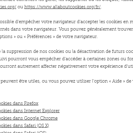
ies.org/
ou
https://www.allaboutcookies.org/fr/
.
possible d'empêcher votre navigateur d'accepter les cookies en m
rnés dans votre navigateur. Vous pouvez généralement trouver
ptions
»
ou
«
Préférences
»
de votre navigateur.
e la suppression de nos cookies ou la désactivation de futurs co
uivi pourront vous empêcher d'accéder à certaines zones ou fon
pourront autrement affecter négativement votre expérience d'uti
 peuvent être utiles, ou vous pouvez utiliser l'option
«
Aide
»
de 
okies dans Firefox
okies dans Internet Explorer
ookies dans Google Chrome
okies dans Safari (OS X)