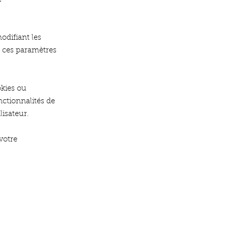
odifiant les
 ces paramètres
okies ou
ctionnalités de
lisateur.
votre