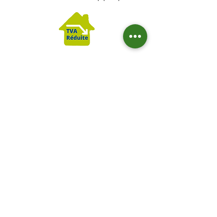
La prime à l'autoconsommation
: C'est une prime à
l'investissement versée en une
seule fois (généralement à la
première date d'anniversaire
du raccordement par EDF
Obligation d'Achat). Son
montant dépend de la
puissance de votre installation.
Actuellement, pour les
puissances standards chez les